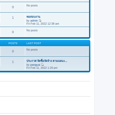
i
e
e
s
e
s
No posts
l
t
0
w
t
a
t
p
t
h
o
e
ทอสอบงาน
e
s
1
s
l
t
by
admin
t
a
V
Fri Feb 11, 2022 12:38 am
p
t
i
o
e
e
s
No posts
0
s
w
t
t
t
p
h
o
e
POSTS
LAST POST
s
l
t
a
No posts
t
0
e
s
t
ประกาศ จัดซื้อจัดจ้าง ตามแผนง…
1
p
by
pangyai
o
V
Fri Feb 11, 2022 1:29 pm
s
i
t
e
w
t
h
e
l
a
t
e
s
t
p
o
s