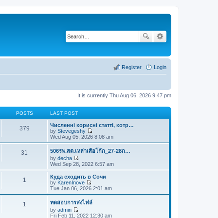
Register
Login
It is currently Thu Aug 06, 2026 9:47 pm
POSTS
LAST POST
Численні корисні статті, котр…
379
by
Stevegeshy
V
Wed Aug 05, 2026 8:08 am
i
e
506รพ.สต.เหล่าเสือโก้ก_27-28ก…
31
w
by
decha
t
V
Wed Sep 28, 2022 6:57 am
h
i
e
e
Куда сходить в Сочи
l
1
w
by
KarenInove
a
t
V
Tue Jan 06, 2026 2:01 am
t
h
i
e
e
e
s
ทดสอบการส่งไฟล์
1
l
w
t
by
admin
a
t
p
V
Fri Feb 11, 2022 12:30 am
t
h
o