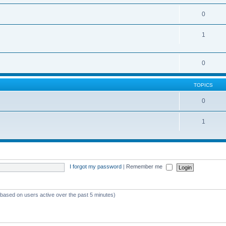
0
1
0
TOPICS
0
1
I forgot my password
|
Remember me
 (based on users active over the past 5 minutes)