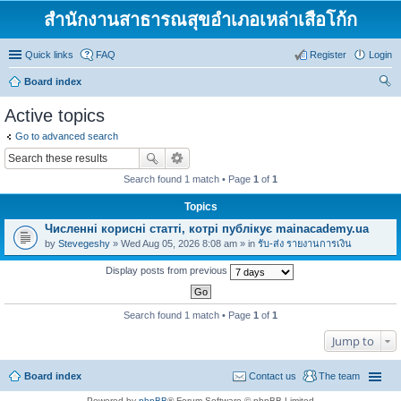
สำนักงานสาธารณสุขอำเภอเหล่าเสือโก้ก
Quick links
FAQ
Register
Login
Board index
ear
Active topics
ch
Go to advanced search
Search found 1 match • Page
1
of
1
Topics
Численні корисні статті, котрі публікує mainacademy.ua
by
Stevegeshy
» Wed Aug 05, 2026 8:08 am » in
รับ-ส่ง รายงานการเงิน
Display posts from previous
Search found 1 match • Page
1
of
1
Jump to
Board index
Contact us
The team
Powered by
phpBB
® Forum Software © phpBB Limited