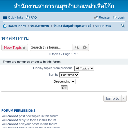
สำนักงานสาธารณสุขอำเภอเหล่าเสือโก้ก
Quick links
FAQ
Register
Login
Board index
รับ-ส่งรายงาน
รับ-ส่ง ข้อมูลฝ่ายยุทธศาสตร์
ทอสอบงาน
ear
ทอสอบงาน
ch
New Topic
0 topics • Page
1
of
1
There are no topics or posts in this forum.
Display topics from previous:
Sort by
Jump to
FORUM PERMISSIONS
You
cannot
post new topics in this forum
You
cannot
reply to topics in this forum
You
cannot
edit your posts in this forum