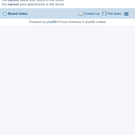
You
cannot
delete your posts in this forum
You
cannot
post attachments in this forum
Board index
Contact us
The team
Powered by
phpBB
® Forum Software © phpBB Limited