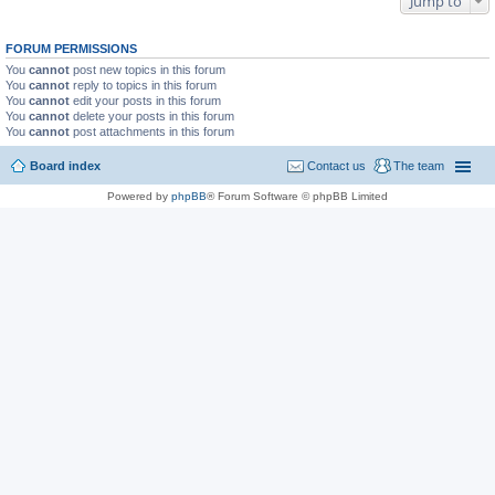
Jump to
FORUM PERMISSIONS
You
cannot
post new topics in this forum
You
cannot
reply to topics in this forum
You
cannot
edit your posts in this forum
You
cannot
delete your posts in this forum
You
cannot
post attachments in this forum
Board index
Contact us
The team
Powered by
phpBB
® Forum Software © phpBB Limited