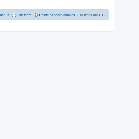
act us
The team
Delete all board cookies
All times are
UTC