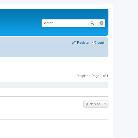
Register
Login
0 topics • Page
1
of
1
Jump to