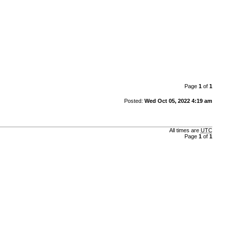
Page
1
of
1
Posted:
Wed Oct 05, 2022 4:19 am
All times are
UTC
Page
1
of
1