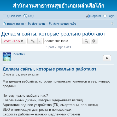
สำนักงานสาธารณสุขอำเภอเหล่าเสือโก้ก
Quick links
FAQ
Register
Login
Board index
รับ-ส่งรายงาน
รับ-ส่ง รายงานการเงิน
ear
Делаем сайты, которые реально работают
ch
Post Reply
1 post • Page
1
of
1
KennGek
Quote
Делаем сайты, которые реально работают
Wed Jul 23, 2025 10:22 am
P
o
Мы делаем вебсайты, которые привлекают клиентов и увеличивают
s
продажи.
t
Почему нужно выбрать нас?
Современный дизайн, который удерживает взгляд
Адаптация под все устройства (ПК, смартфоны, планшеты)
SEO-оптимизация для роста в поисковиках
Скорость работы — никаких медленных страниц