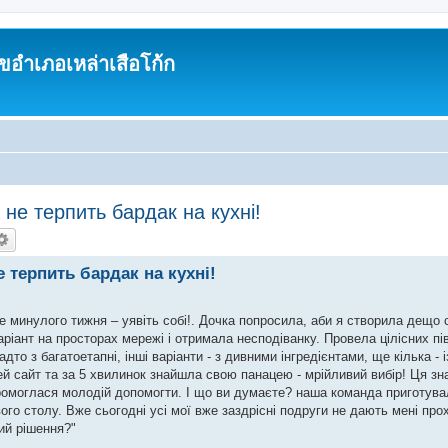
อำเภอเหล่าเสือโก้ก
а не терпить бардак на кухні!
е терпить бардак на кухні!
е минулого тижня – уявіть собі!. Дочка попросила, аби я створила дещо 
варіант на просторах мережі і отримала несподіванку. Провела цілісних пі
дто з багатоетапні, інші варіанти - з дивними інгредієнтами, ще кілька - 
ей сайт та за 5 хвилинок знайшла свою панацею - мрійливий вибір! Ця зн
промоглася молодій допомогти. І що ви думаєте? наша команда приготува
ого столу. Вже сьогодні усі мої вже заздрісні подруги не дають мені про
ий рішення?"