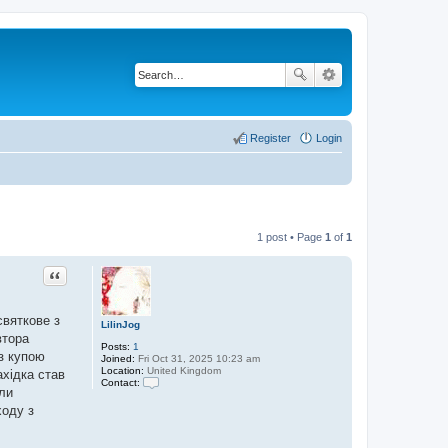
Register
Login
1 post • Page
1
of
1
Quote
святкове з
LilinJog
втора
Posts:
1
із купою
Joined:
Fri Oct 31, 2025 10:23 am
Location:
United Kingdom
ахідка став
Contact:
ли
C
o
ходу з
n
t
a