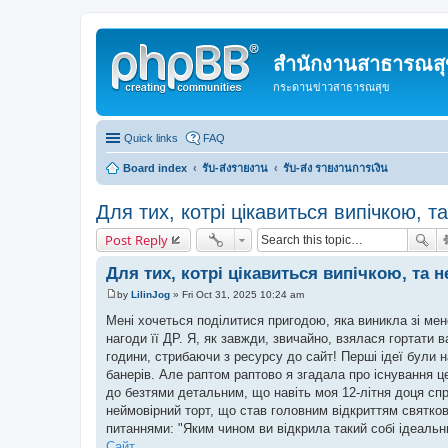
สำนักงานสาธารณสุข
กระดานข่าวสาธารณสุข
Quick links
FAQ
Board index
รับ-ส่งรายงาน
รับ-ส่ง รายงานการเงิน
Для тих, котрі цікавиться випічкою, т
Post Reply
Для тих, котрі цікавиться випічкою, та н
by
LilinJog
»
Fri Oct 31, 2025 10:24 am
P
o
Мені хочеться поділитися пригодою, яка виникла зі мен
s
нагоди її ДР. Я, як завжди, звичайно, взялася гортати 
t
години, стрибаючи з ресурсу до сайт! Перші ідеї були на
банерів. Але раптом раптово я згадала про існування ц
до безтями детальним, що навіть моя 12-літня доця с
неймовірний торт, що став головним відкриттям святков
питаннями: "Яким чином ви відкрила такий собі ідеальн
Сайт