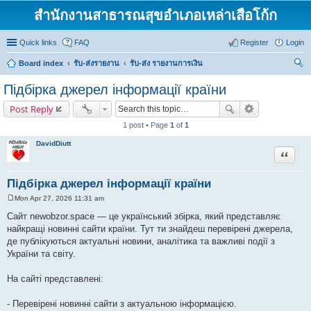
สำนักงานสาธารณสุขอำเภอเหล่าเสือโก้ก
Quick links
FAQ
Register
Login
Board index
รับ-ส่งรายงาน
รับ-ส่ง รายงานการเงิน
ear
Підбірка джерел інформації країни
ch
Post Reply
1 post • Page
1
of
1
DavidDiutt
Quote
Підбірка джерел інформації країни
Mon Apr 27, 2026 11:31 am
P
o
Сайт newobzor.space — це український збірка, який представляє
s
найкращі новинні сайти країни. Тут ти знайдеш перевірені джерела,
t
де публікуються актуальні новини, аналітика та важливі події з
України та світу.
На сайті представлені:
- Перевірені новинні сайти з актуальною інформацією.