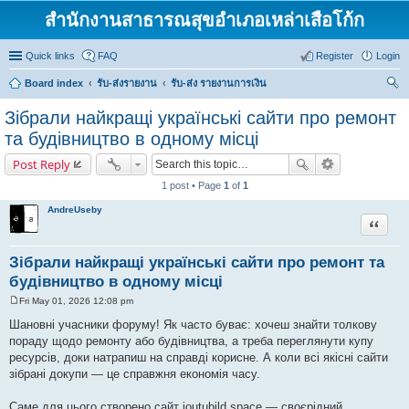
สำนักงานสาธารณสุขอำเภอเหล่าเสือโก้ก
Quick links
FAQ
Register
Login
Board index
รับ-ส่งรายงาน
รับ-ส่ง รายงานการเงิน
ear
Зібрали найкращі українські сайти про ремонт
ch
та будівництво в одному місці
Post Reply
1 post • Page
1
of
1
AndreUseby
Quote
Зібрали найкращі українські сайти про ремонт та
будівництво в одному місці
Fri May 01, 2026 12:08 pm
P
o
Шановні учасники форуму! Як часто буває: хочеш знайти толкову
s
пораду щодо ремонту або будівництва, а треба переглянути купу
t
ресурсів, доки натрапиш на справді корисне. А коли всі якісні сайти
зібрані докупи — це справжня економія часу.
Саме для цього створено сайт ioutubild.space — своєрідний