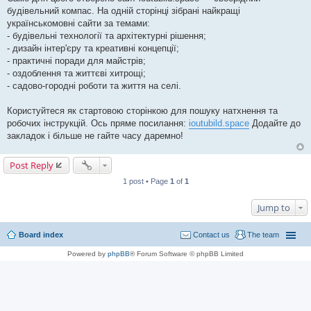
будівельний компас. На одній сторінці зібрані найкращі
українськомовні сайти за темами:
- будівельні технології та архітектурні рішення;
- дизайн інтер'єру та креативні концепції;
- практичні поради для майстрів;
- оздоблення та життєві хитрощі;
- садово-городні роботи та життя на селі.
Користуйтеся як стартовою сторінкою для пошуку натхнення та
робочих інструкцій. Ось пряме посилання:
ioutubild.space
Додайте до
закладок і більше не гайте часу даремно!
Post Reply
1 post • Page
1
of
1
Jump to
Board index
Contact us
The team
Powered by
phpBB
® Forum Software © phpBB Limited