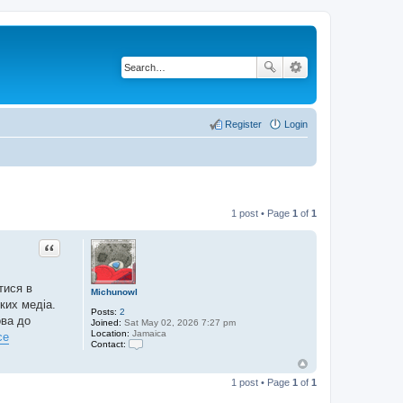
Register
Login
1 post • Page
1
of
1
Quote
тися в
Michunowl
ких медіа.
Posts:
2
ова до
Joined:
Sat May 02, 2026 7:27 pm
Location:
Jamaica
ce
Contact:
C
o
n
1 post • Page
1
of
1
t
a