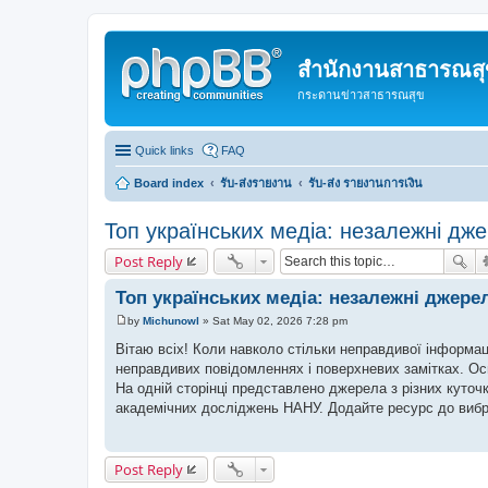
สำนักงานสาธารณสุข
กระดานข่าวสาธารณสุข
Quick links
FAQ
Board index
รับ-ส่งรายงาน
รับ-ส่ง รายงานการเงิน
Топ українських медіа: незалежні дже
Post Reply
Топ українських медіа: незалежні джерел
by
Michunowl
»
Sat May 02, 2026 7:28 pm
P
o
Вітаю всіх! Коли навколо стільки неправдивої інформац
s
неправдивих повідомленнях і поверхневих замітках. Ось
t
На одній сторінці представлено джерела з різних куточк
академічних досліджень НАНУ. Додайте ресурс до вибр
Post Reply