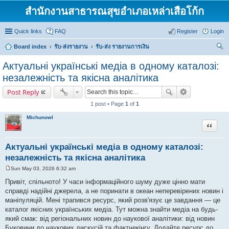
สำนักงานสาธารณสุขอำเภอเหล่าเสือโก้ก
Quick links
FAQ
Register
Login
Board index
รับ-ส่งรายงาน
รับ-ส่ง รายงานการเงิน
ear
Актуальні українські медіа в одному каталозі:
ch
незалежність та якісна аналітика
Post Reply
1 post • Page
1
of
1
Michunowl
Quote
Актуальні українські медіа в одному каталозі:
незалежність та якісна аналітика
Sun May 03, 2026 6:32 am
P
o
Привіт, спільното! У часи інформаційного шуму дуже цінно мати
s
справді надійні джерела, а не поринати в океан неперевірених новин і
t
маніпуляцій. Мені трапився ресурс, який розв'язує це завдання — це
каталог якісних українських медіа. Тут можна знайти медіа на будь-
який смак: від регіональних новин до наукової аналітики: від новин
Буковини до наукових дискусій та фактчекінгу. Додайте ресурс до